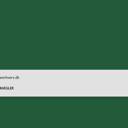
oeerhverv.dk
SMÆGLER