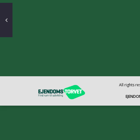
All rights 
EJENDO