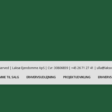
reserved | Laksø Ejendomme ApS | Cvr: 30806859 | +45 26 71 27 41 | ulla@laks
MME TIL SALG
ERHVERVSUDLEJNING
PROJEKTUDVIKLING
ERHVERV