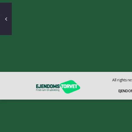
All rights 
EJENDO