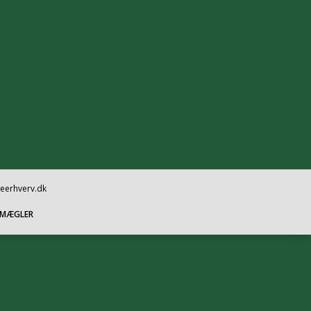
oeerhverv.dk
SMÆGLER