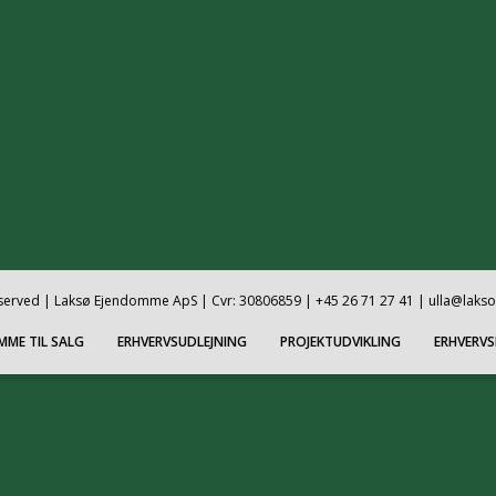
reserved | Laksø Ejendomme ApS | Cvr: 30806859 | +45 26 71 27 41 | ulla@laks
MME TIL SALG
ERHVERVSUDLEJNING
PROJEKTUDVIKLING
ERHVERV