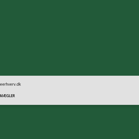
oeerhverv.dk
SMÆGLER