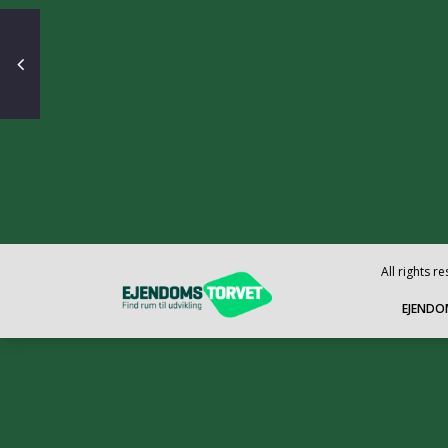
All rights 
EJENDO