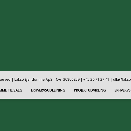
reserved | Laksø Ejendomme ApS | Cvr: 30806859 | +45 26 71 27 41 | ulla@laks
MME TIL SALG
ERHVERVSUDLEJNING
PROJEKTUDVIKLING
ERHVERV