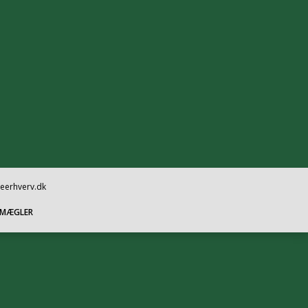
oeerhverv.dk
SMÆGLER