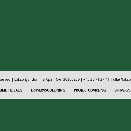
reserved | Laksø Ejendomme ApS | Cvr: 30806859 | +45 26 71 27 41 | ulla@laks
MME TIL SALG
ERHVERVSUDLEJNING
PROJEKTUDVIKLING
ERHVERV