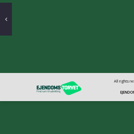
All rights 
EJENDO