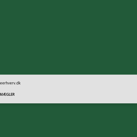
oeerhverv.dk
SMÆGLER