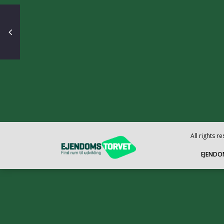
All rights 
EJENDO