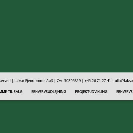
reserved | Laksø Ejendomme ApS | Cvr: 30806859 | +45 26 71 27 41 | ulla@laks
MME TIL SALG
ERHVERVSUDLEJNING
PROJEKTUDVIKLING
ERHVERV