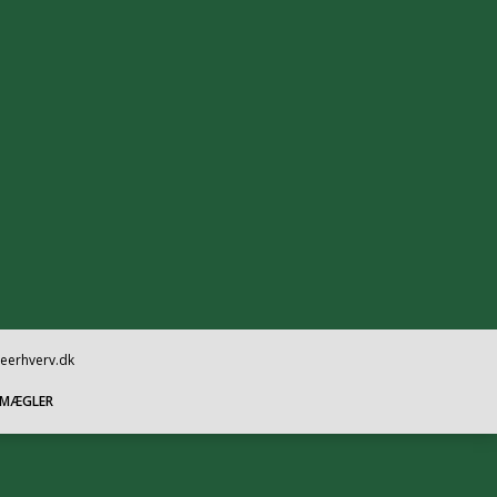
oeerhverv.dk
SMÆGLER