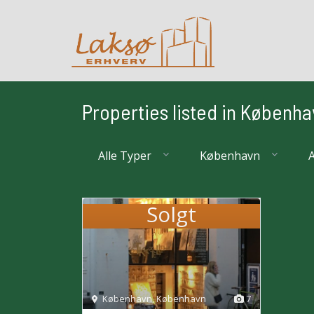
Properties listed in Københ
Alle Typer
København
A
Solgt
København
,
København
7