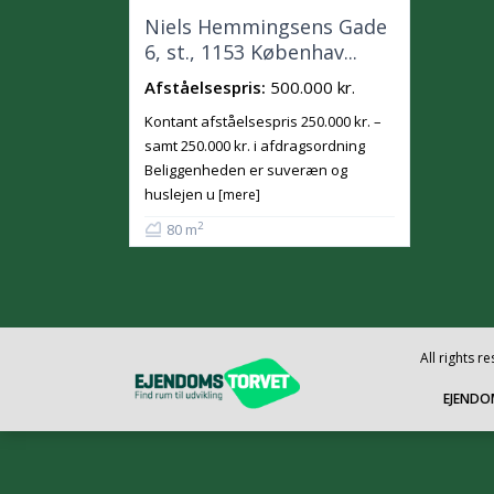
Niels Hemmingsens Gade
6, st., 1153 Københav...
Afståelsespris:
500.000 kr.
Kontant afståelsespris 250.000 kr. –
samt 250.000 kr. i afdragsordning
Beliggenheden er suveræn og
huslejen u
[mere]
2
80 m
All rights 
EJENDO