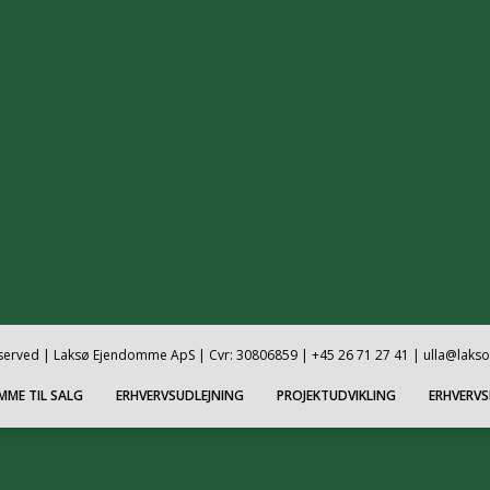
reserved | Laksø Ejendomme ApS | Cvr: 30806859 | +45 26 71 27 41 | ulla@laks
MME TIL SALG
ERHVERVSUDLEJNING
PROJEKTUDVIKLING
ERHVERV