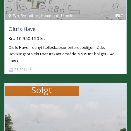
Fyn
,
Svendborg Kommune
,
Ulbølle
7
Olufs Have
Kr.:
10.950.150 kr.
Olufs Have – et nyt fælleskabsorienteret boligområde.
Udviklingsprojekt i naturskønt område. 5.919 m2 boliger – 46
[mere]
2
26.291 m
Solgt