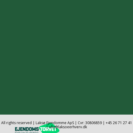
All rights reserved | Laksø Ejendomme ApS | Cvr: 30806859 | +45 26 71 27 41
| ulla@laksoeerhverv.dk