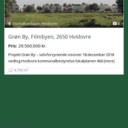
Storkøbenhavn
,
Hvidovre
8
Grøn By, Filmbyen, 2650 Hvidovre
Pris:
29.500.000 kr.
Projekt Grøn By – selvforsynende visioner 18.december 2018
vedtog Hvidovre kommunalbestyrelse lokalplanen 466
[mere]
2
4.700 m
Contact
Latest Listing