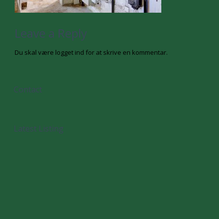
Leave a Reply
Du skal være
logget ind
for at skrive en kommentar.
Contact
Latest Listing