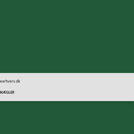
oeerhverv.dk
SMÆGLER