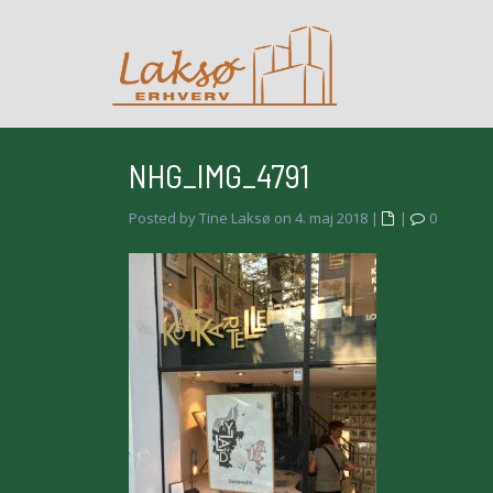
NHG_IMG_4791
Posted by Tine Laksø on 4. maj 2018
|
|
0