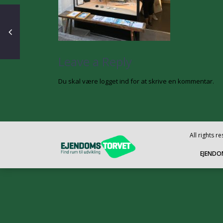
Leave a Reply
Du skal være
logget ind
for at skrive en kommentar.
All rights 
EJENDO