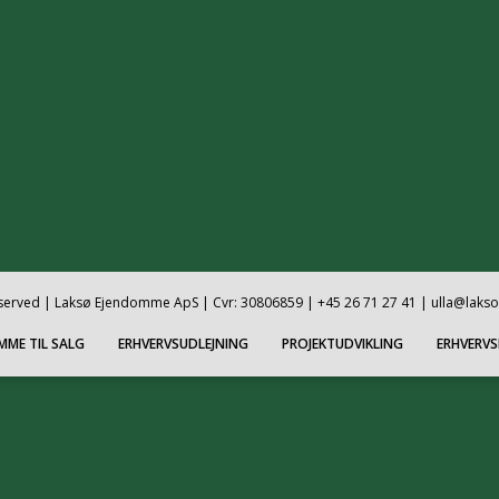
reserved | Laksø Ejendomme ApS | Cvr: 30806859 | +45 26 71 27 41 | ulla@laks
MME TIL SALG
ERHVERVSUDLEJNING
PROJEKTUDVIKLING
ERHVERV