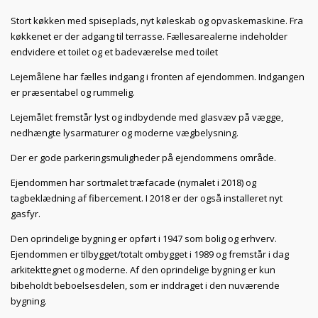
Stort køkken med spiseplads, nyt køleskab og opvaskemaskine. Fra
køkkenet er der adgang til terrasse. Fællesarealerne indeholder
endvidere et toilet og et badeværelse med toilet
Lejemålene har fælles indgang i fronten af ejendommen. Indgangen
er præsentabel og rummelig.
Lejemålet fremstår lyst og indbydende med glasvæv på vægge,
nedhængte lysarmaturer og moderne vægbelysning.
Der er gode parkeringsmuligheder på ejendommens område.
Ejendommen har sortmalet træfacade (nymalet i 2018) og
tagbeklædning af fibercement. I 2018 er der også installeret nyt
gasfyr.
Den oprindelige bygning er opført i 1947 som bolig og erhverv.
Ejendommen er tilbygget/totalt ombygget i 1989 og fremstår i dag
arkitekttegnet og moderne. Af den oprindelige bygning er kun
bibeholdt beboelsesdelen, som er inddraget i den nuværende
bygning.