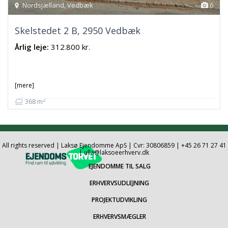
Nordsjælland
,
Vedbæk
6
Skelstedet 2 B, 2950 Vedbæk
Årlig leje:
312.800 kr.
368 m2 kontor i mindre erhvervsejendom med en attraktiv
beliggenhed tæt på motorvejsnettet til København / Helsingø
[mere]
2
368 m
All rights reserved | Laksø Ejendomme ApS | Cvr: 30806859 | +45 26 71 27 41
| ulla@laksoeerhverv.dk
EJENDOMME TIL SALG
ERHVERVSUDLEJNING
PROJEKTUDVIKLING
ERHVERVSMÆGLER