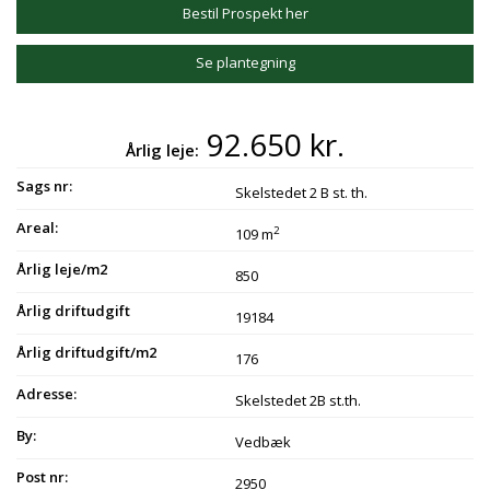
Bestil Prospekt her
Se plantegning
92.650 kr.
Årlig leje:
Sags nr:
Skelstedet 2 B st. th.
Areal:
2
109 m
Årlig leje/m2
850
Årlig driftudgift
19184
Årlig driftudgift/m2
176
Adresse:
Skelstedet 2B st.th.
By:
Vedbæk
Post nr:
2950