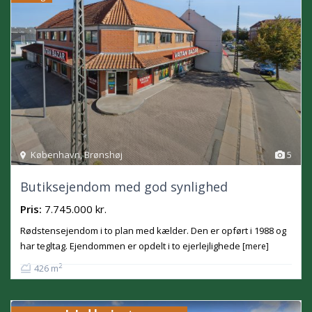
København
,
Brønshøj
5
Butiksejendom med god synlighed
Pris:
7.745.000 kr.
Rødstensejendom i to plan med kælder. Den er opført i 1988 og
har tegltag. Ejendommen er opdelt i to ejerlejlighede
[mere]
2
426 m