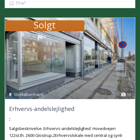
2
77 m
Solgt
Storkøbenhavn
,
11
Erhvervs-andelslejlighed
:
Salgsbeskrivelse. Erhvervs-andelslejlighed. Hovedvejen
122st.th. 2600 Glostrup.2Erhvervslokale med central og synli