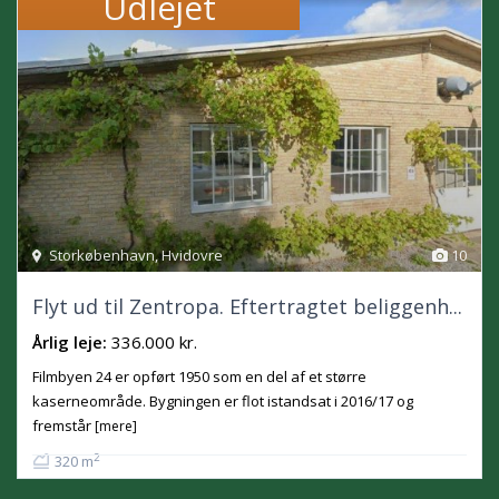
Udlejet
Storkøbenhavn
,
Hvidovre
10
Flyt ud til Zentropa. Eftertragtet beliggenh...
Årlig leje:
336.000 kr.
Filmbyen 24 er opført 1950 som en del af et større
kaserneområde. Bygningen er flot istandsat i 2016/17 og
fremstår
[mere]
2
320 m