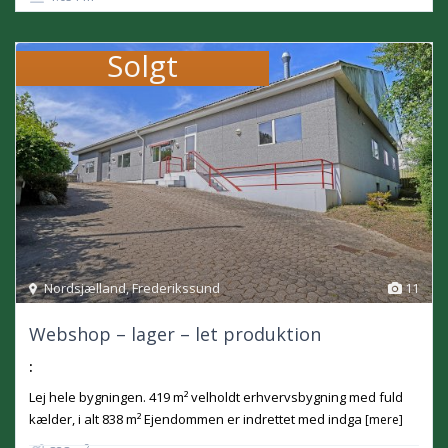
Solgt
Nordsjælland
,
Frederikssund
11
Webshop – lager – let produktion
:
Lej hele bygningen. 419 m² velholdt erhvervsbygning med fuld
kælder, i alt 838 m² Ejendommen er indrettet med indga
[mere]
2