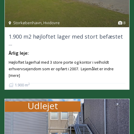
Storkøbenhavn
,
Hvidovre
8
1.900 m2 højloftet lager med stort befæstet
...
Årlig leje:
Højloftet lagerhal med 3 store porte og kontor i velholdt
erhvervsejendom som er opført i 2007. Lejemålet er indre
[mere]
2
1.900 m
Udlejet