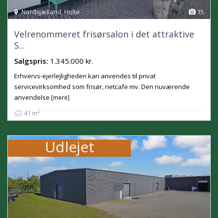
Nordsjælland
,
Holte
15
Velrenommeret frisørsalon i det attraktive
S...
Salgspris:
1.345.000 kr.
Erhvervs-ejerlejligheden kan anvendes til privat
servicevirksomhed som frisør, netcafe mv. Den nuværende
anvendelse
[mere]
2
41 m
Udlejet