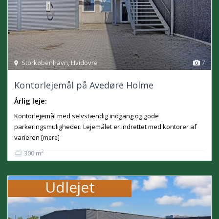
Storkøbenhavn
,
Hvidovre
7
Kontorlejemål på Avedøre Holme
Årlig leje:
Kontorlejemål med selvstændig indgang og gode
parkeringsmuligheder. Lejemålet er indrettet med kontorer af
varieren
[mere]
2
300 m
Udlejet