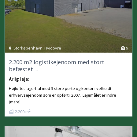
Storkøbenhavn
,
Hvidovre
9
2.200 m2 logistikejendom med stort
befæstet ...
Årlig leje:
Højloftet lagerhal med 3 store porte og kontor i velholdt
erhvervsejendom som er opført i 2007. Lejemålet er indre
[mere]
2
2.200 m