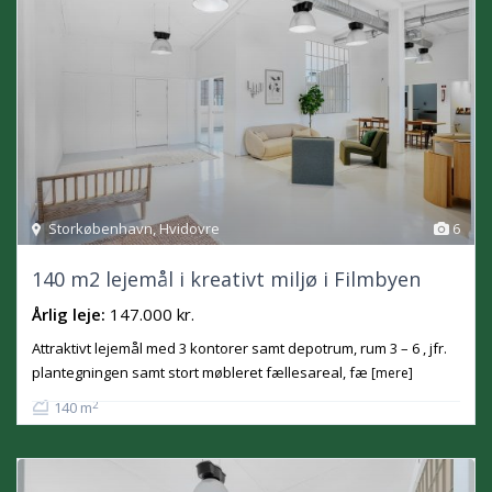
Storkøbenhavn
,
Hvidovre
6
140 m2 lejemål i kreativt miljø i Filmbyen
Årlig leje:
147.000 kr.
Attraktivt lejemål med 3 kontorer samt depotrum, rum 3 – 6 , jfr.
plantegningen samt stort møbleret fællesareal, fæ
[mere]
2
140 m