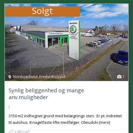
Solgt
Nordsjælland
,
Frederikssund
7
Synlig beliggenhed og mange
anv.muligheder
:
3150 m2 indhegnet grund med belægnings sten. Er pt. indrettet
til autohus. 8 nagelfaste lifte medfølger. Olieudski
[mere]
2
1.051 m