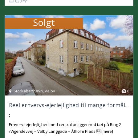
838 m
Solgt
Storkøbenhavn
,
Valby
6
Reel erhvervs-ejerlejlighed til mange formål...
:
Erhvervsejerlejlighed med central beliggenhed tæt på Ring 2
/Vigerslevvej – Valby Langgade – Ålholm Plads 
[mere]