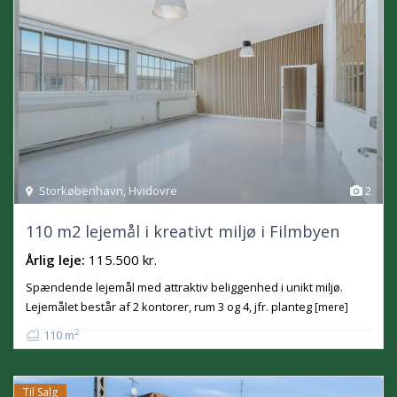
Storkøbenhavn
,
Hvidovre
2
110 m2 lejemål i kreativt miljø i Filmbyen
Årlig leje:
115.500 kr.
Spændende lejemål med attraktiv beliggenhed i unikt miljø.
Lejemålet består af 2 kontorer, rum 3 og 4, jfr. planteg
[mere]
2
110 m
Til Salg