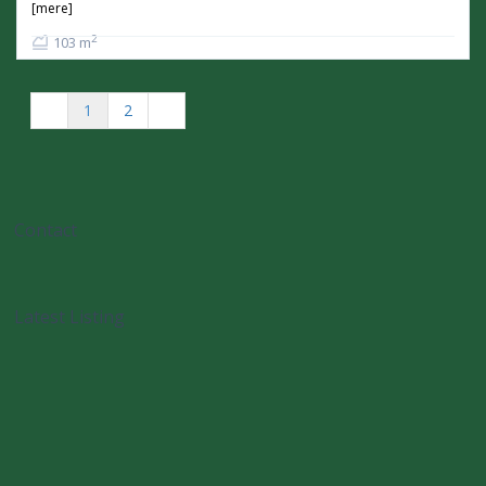
[mere]
2
103 m
1
2
Contact
Latest Listing