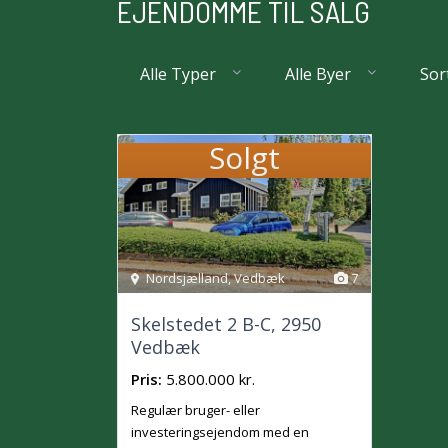
EJENDOMME TIL SALG
Alle Typer
Alle Byer
Sor
Solgt
Nordsjælland
,
Vedbæk
7
Skelstedet 2 B-C, 2950
Vedbæk
Pris:
5.800.000 kr.
Regulær bruger- eller
investeringsejendom med en