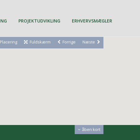
ING
PROJEKTUDVIKLING
ERHVERVSMÆGLER
Placering
Fuldskærm
Forrige
Næste
åben kort