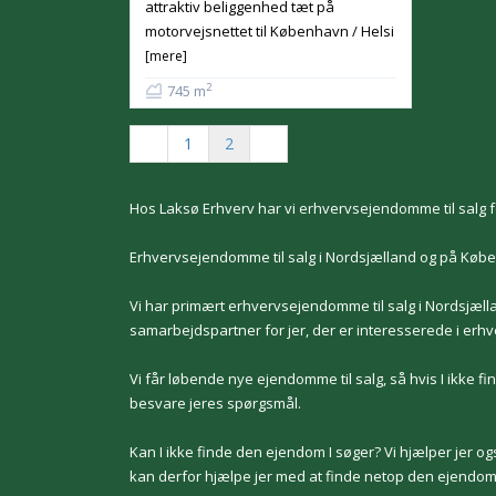
attraktiv beliggenhed tæt på
motorvejsnettet til København / Helsi
[mere]
2
745 m
1
2
Hos Laksø Erhverv har vi erhvervsejendomme til salg f
Erhvervsejendomme til salg i Nordsjælland og på Kø
Vi har primært erhvervsejendomme til salg i Nordsjæll
samarbejdspartner for jer, der er interesserede i erh
Vi får løbende nye ejendomme til salg, så hvis I ikke find
besvare jeres spørgsmål.
Kan I ikke finde den ejendom I søger? Vi hjælper jer 
kan derfor hjælpe jer med at finde netop den ejendom d