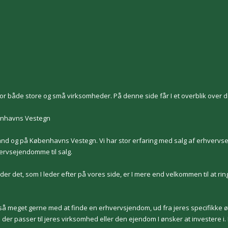
or både store og små virksomheder. På denne side får I et overblik over d
benhavns Vestegn
and og på Københavns Vestegn. Vi har stor erfaring med salg af erhvervs
vervsejendomme til salg.
er det, som I leder efter på vores side, er I mere end velkommen til at ringe os
også meget gerne med at finde en erhvervsjendom, ud fra jeres specifikke ø
er passer til jeres virksomhed eller den ejendom I ønsker at investere i.