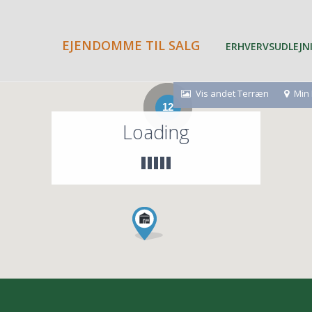
EJENDOMME TIL SALG
ERHVERVSUDLEJN
Vis andet Terræn
Min 
12
Loading