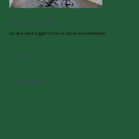
Leave a Reply
Du skal være
logget ind
for at skrive en kommentar.
Contact
Latest Listing