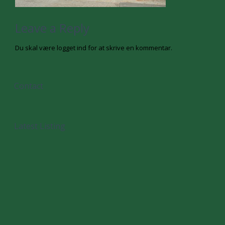
Leave a Reply
Du skal være
logget ind
for at skrive en kommentar.
Contact
Latest Listing