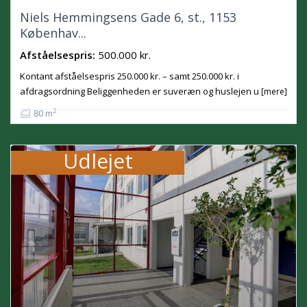
Niels Hemmingsens Gade 6, st., 1153
Københav...
Afståelsespris:
500.000 kr.
Kontant afståelsespris 250.000 kr. – samt 250.000 kr. i
afdragsordning Beliggenheden er suveræn og huslejen u
[mere]
2
80 m
Udlejet