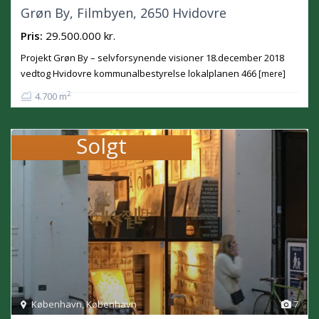
Grøn By, Filmbyen, 2650 Hvidovre
Pris:
29.500.000 kr.
Projekt Grøn By – selvforsynende visioner 18.december 2018
vedtog Hvidovre kommunalbestyrelse lokalplanen 466
[mere]
2
4.700 m
Solgt
København
,
København
7