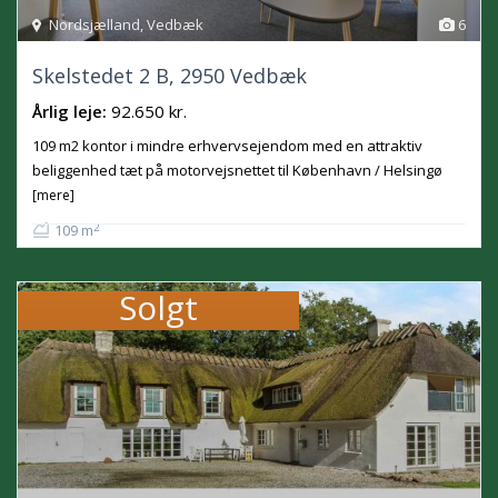
Nordsjælland
,
Vedbæk
6
Skelstedet 2 B, 2950 Vedbæk
Årlig leje:
92.650 kr.
109 m2 kontor i mindre erhvervsejendom med en attraktiv
beliggenhed tæt på motorvejsnettet til København / Helsingø
[mere]
2
109 m
Solgt