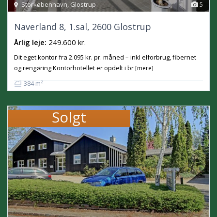
Storkøbenhavn
,
Glostrup
5
Naverland 8, 1.sal, 2600 Glostrup
Årlig leje:
249.600 kr.
Dit eget kontor fra 2.095 kr. pr. måned – inkl elforbrug, fibernet
og rengøring Kontorhotellet er opdelt i br
[mere]
2
384 m
Solgt