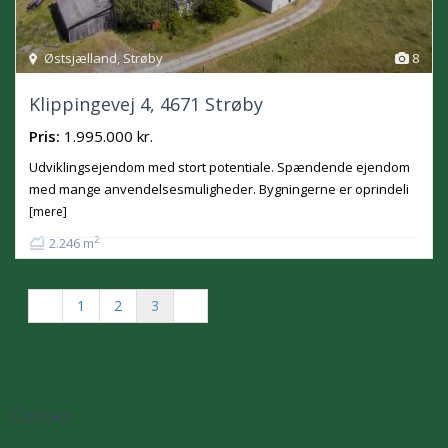
Østsjælland
,
Strøby
8
Klippingevej 4, 4671 Strøby
Pris:
1.995.000 kr.
Udviklingsejendom med stort potentiale. Spændende ejendom
med mange anvendelsesmuligheder. Bygningerne er oprindeli
[mere]
2
2.246 m
1
2
3
Contact