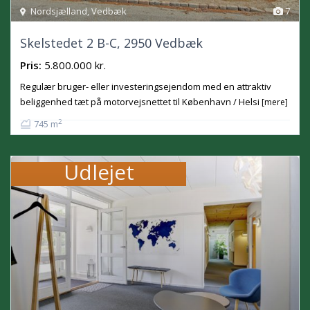
Nordsjælland
,
Vedbæk
7
Skelstedet 2 B-C, 2950 Vedbæk
Pris:
5.800.000 kr.
Regulær bruger- eller investeringsejendom med en attraktiv
beliggenhed tæt på motorvejsnettet til København / Helsi
[mere]
2
745 m
Udlejet