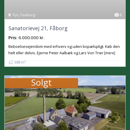
Fyn
,
Faaborg
8
Sanatorievej 21, Fåborg
Pris:
6.000.000 kr.
Beboelsesejendom med erhverv og uden bopælspligt. Køb den
helt eller delvis. Ejerne Peter Aalbæk og Lars Von Trier
[mere]
2
388 m
Solgt