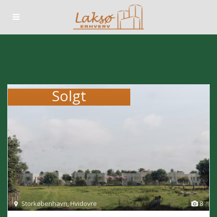
Solgt
Storkøbenhavn
,
Hvidovre
8